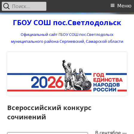
Найти:
Основное
Меню
меню
Перейти
ГБОУ СОШ пос.Светлодольск
к
содержимому
Официальный сайт ГБОУ СОШ пос.Светлодольск
муниципального района Сергиевский, Самарской области
Всероссийский конкурс
сочинений
В сентябре —