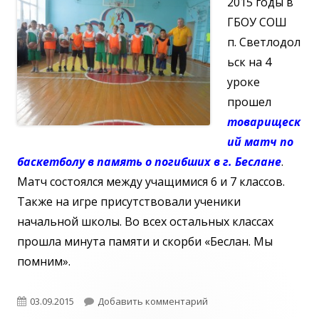
2015 годы в
ГБОУ СОШ
п. Светлодол
ьск на 4
уроке
прошел
товарищеск
ий матч по
баскетболу в память о погибших в г. Беслане
.
Матч состоялся между учащимися 6 и 7 классов.
Также на игре присутствовали ученики
начальной школы. Во всех остальных классах
прошла минута памяти и скорби «Беслан. Мы
помним».
Опубликовано
к записи Память погибш
03.09.2015
Добавить комментарий