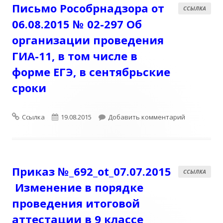
Письмо Рособрнадзора от
ССЫЛКА
ЕГЭ
06.08.2015 № 02-297 Об
организации проведения
ГИА-11, в том числе в
форме ЕГЭ, в сентябрьские
сроки
Формат
Опубликовано
к записи ЕГ
Ссылка
19.08.2015
Добавить комментарий
Приказ №_692_ot_07.07.2015
ССЫЛКА
***
Изменение в порядке
проведения итоговой
аттестации в 9 классе