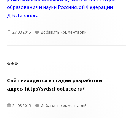
образования и науки Российской Федерации
Д.В.Ливанова
Опубликовано
к записи Родительское 
27.08.2015
Добавить комментарий
***
Cайт находится в стадии разработки
адрес- http://svdschool.ucoz.ru/
Опубликовано
к записи ***
24.08.2015
Добавить комментарий