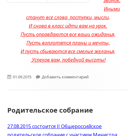
звонок.
Иными
станут все слова, поступки, мысли,
И снова в класс идти вам на урок.
Пусть оправдаются все ваши ожиданья,
Пусть воплотятся планы и мечты,
И пусть сбываются все смелые желанья,
Успехов вам, победной высоты!
Опубликовано
к записи День знаний
01.09.2015
Добавить комментарий
Родительское собрание
27.08.2015 состоится II Общероссийское
родительское собрание с участием Министра