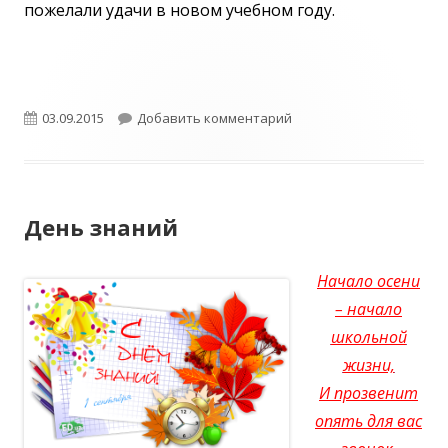
пожелали удачи в новом учебном году.
Опубликовано
к записи День знаний
03.09.2015
Добавить комментарий
День знаний
Начало осени
– начало
школьной
жизни,
И прозвенит
опять для вас