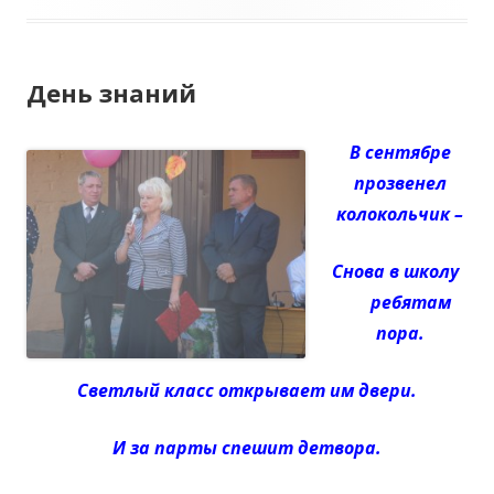
День знаний
В сентябре
прозвенел
колокольчик –
Снова в школу
ребятам
пора.
Светлый класс открывает им двери.
И за парты спешит детвора.