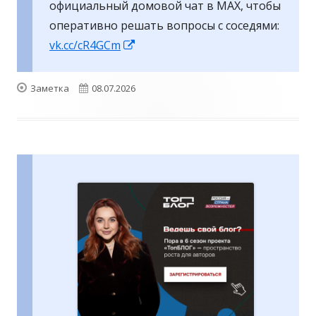
официальный домовой чат в MAX, чтобы
оперативно решать вопросы с соседями:
Открывается
vk.cc/cR4GCm
в
новом
Формат
Опубликовано
Заметка
08.07.2026
окне