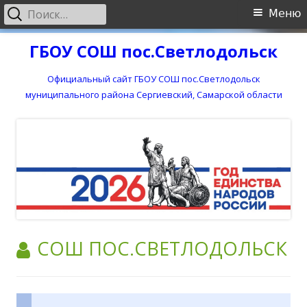
Найти:
Основное
Меню
меню
Перейти
ГБОУ СОШ пос.Светлодольск
к
содержимому
Официальный сайт ГБОУ СОШ пос.Светлодольск
муниципального района Сергиевский, Самарской области
АВТОР:
СОШ ПОС.СВЕТЛОДОЛЬСК