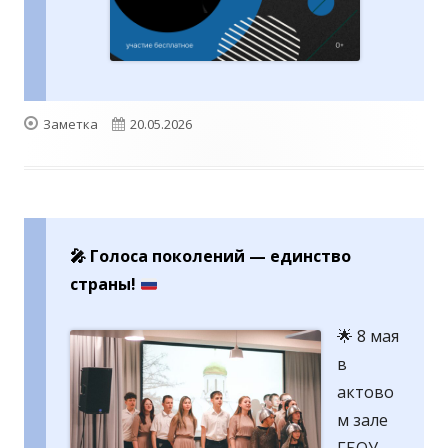
Формат
Опубликовано
Заметка
20.05.2026
🎤
Голоса поколений — единство
страны!
🌟 8 мая
в
актово
м зале