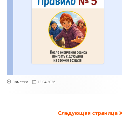
Формат
Опубликовано
Заметка
13.04.2026
Следующая страница
Пагинация
записей