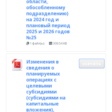
области,
обособленному
подразделению)
на 2024 год и
плановый период
2025 и 2026 годов
№25
1 файл(ы)
309.54 KB
Изменения в
скачать
сведения о
планируемых
операциях с
целевыми
субсидиями
(субсидиями на
капитальные
вложения),