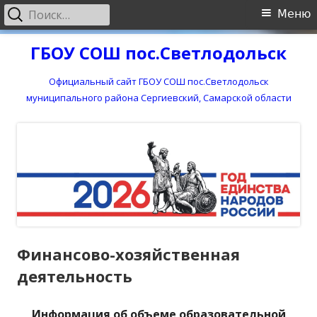
Найти:
Основное
Меню
меню
Перейти
ГБОУ СОШ пос.Светлодольск
к
содержимому
Официальный сайт ГБОУ СОШ пос.Светлодольск
муниципального района Сергиевский, Самарской области
Финансово-хозяйственная
деятельность
Информация об объеме образовательной