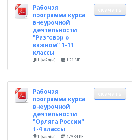
Рабочая
скачать
программа курса
внеурочной
деятельности
"Разговор о
важном" 1-11
классы
1 файл(ы)
1.21 MB
Рабочая
скачать
программа курса
внеурочной
деятельности
"Орлята России"
1-4 классы
1 файл(ы)
479.34 KB