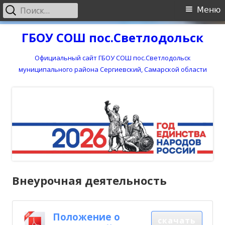
Найти:
Основное
Меню
меню
Перейти
ГБОУ СОШ пос.Светлодольск
к
содержимому
Официальный сайт ГБОУ СОШ пос.Светлодольск
муниципального района Сергиевский, Самарской области
Внеурочная деятельность
Положение о
скачать