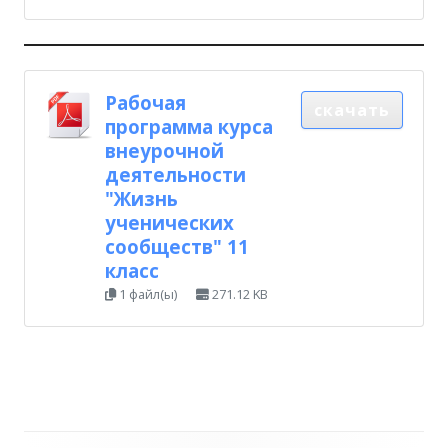
Рабочая
скачать
программа курса
внеурочной
деятельности
"Жизнь
ученических
сообществ" 11
класс
1 файл(ы)
271.12 KB