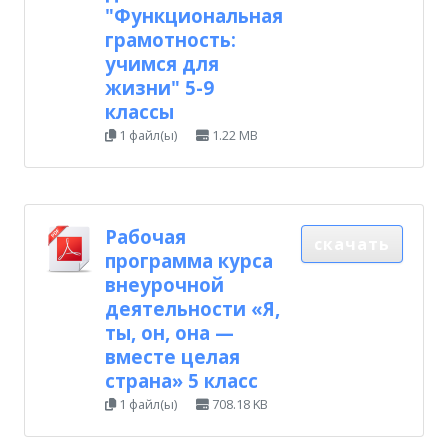
"Функциональная
грамотность:
учимся для
жизни" 5-9
классы
1 файл(ы)
1.22 MB
Рабочая
скачать
программа курса
внеурочной
деятельности «Я,
ты, он, она —
вместе целая
страна» 5 класс
1 файл(ы)
708.18 KB