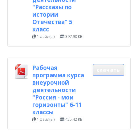
"Рассказы по
истории
Отечества" 5
класс
1 файл(ы)
397.90 KB
Рабочая
скачать
программа курса
внеурочной
деятельности
"Россия - мои
горизонты" 6-11
классы
1 файл(ы)
455.42 KB