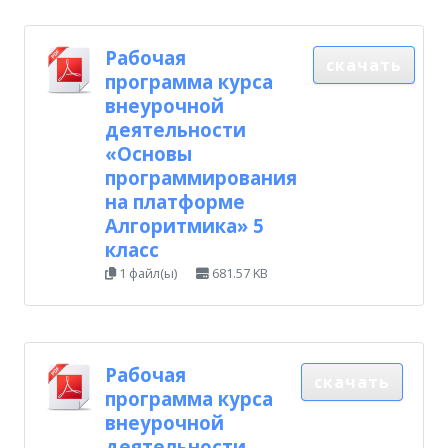
Рабочая
скачать
программа курса
внеурочной
деятельности
«Основы
программирования
на платформе
Алгоритмика» 5
класс
1 файл(ы)
681.57 KB
Рабочая
скачать
программа курса
внеурочной
деятельности