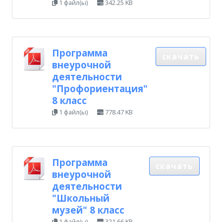
1 файл(ы)
342.25 KB
Программа
скачать
внеурочной
деятельности
"Профориентация"
8 класс
1 файл(ы)
778.47 KB
Программа
скачать
внеурочной
деятельности
"Школьный
музей" 8 класс
1 файл(ы)
321.66 KB