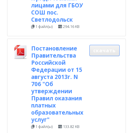
лицами для ГБОУ
СОШ пос.
Светлодольск
1 файл(ы)
294.16 KB
Постановление
скачать
Правительства
Российской
Федерации от 15
августа 2013г. N
706 "Об
утверждении
Правил оказания
платных
образовательных
услуг"
1 файл(ы)
133.82 KB