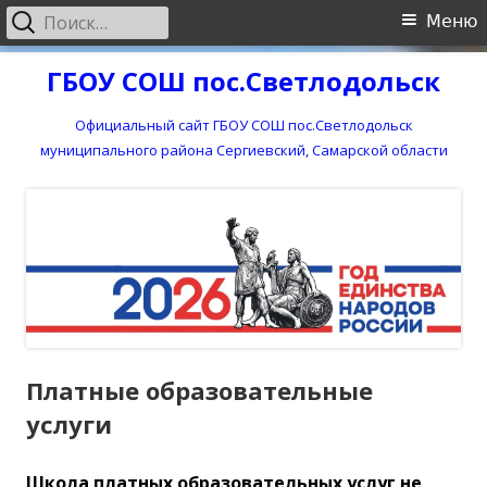
Найти:
Основное
Меню
меню
Перейти
ГБОУ СОШ пос.Светлодольск
к
содержимому
Официальный сайт ГБОУ СОШ пос.Светлодольск
муниципального района Сергиевский, Самарской области
Платные образовательные
услуги
Школа платных образовательных услуг не