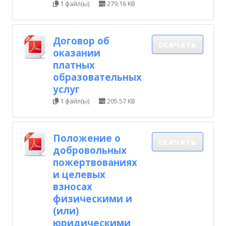
1 файл(ы)
279.16 KB
Договор об
скачать
оказании
платных
образовательных
услуг
1 файл(ы)
205.57 KB
Положение о
скачать
добровольных
пожертвованиях
и целевых
взносах
физическими и
(или)
юридическими