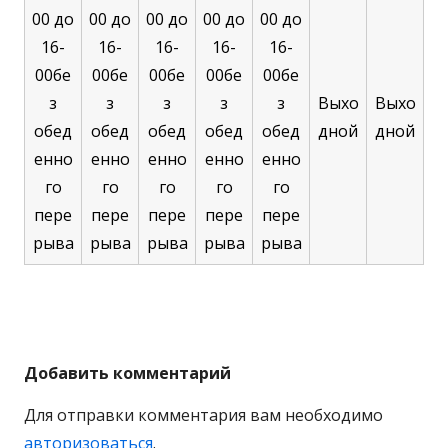
00 до
00 до
00 до
00 до
00 до
16-
16-
16-
16-
16-
00
бе
00
бе
00
бе
00
бе
00
бе
з
з
з
з
з
Выхо
Выхо
обед
обед
обед
обед
обед
дной
дной
енно
енно
енно
енно
енно
го
го
го
го
го
пере
пере
пере
пере
пере
рыва
рыва
рыва
рыва
рыва
Добавить комментарий
Для отправки комментария вам необходимо
авторизоваться
.