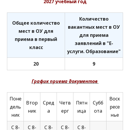
2027 учебный год
Количество
Общее количество
вакантных мест в ОУ
мест в ОУ для
для приема
приема в первый
заявлений в "Е-
класс
услуги. Образование"
20
9
График приема документов
Поне
Воск
Втор
Сред
Четв
Пятн
Субб
дель
ресе
ник
а
ерг
ица
ота
ник
нье
С 8-
С 8-
С 8-
С 8-
С 8-