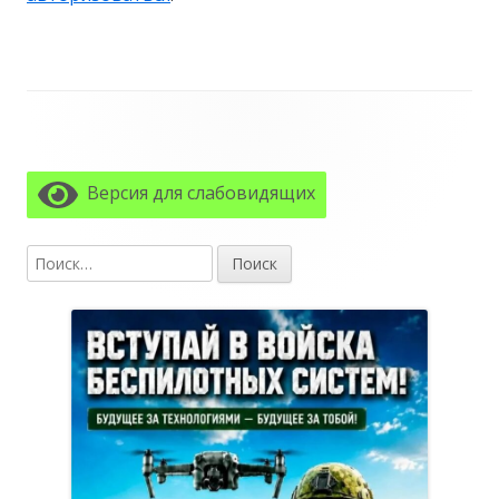
Главная
боковая
Версия для слабовидящих
колонка
Найти: