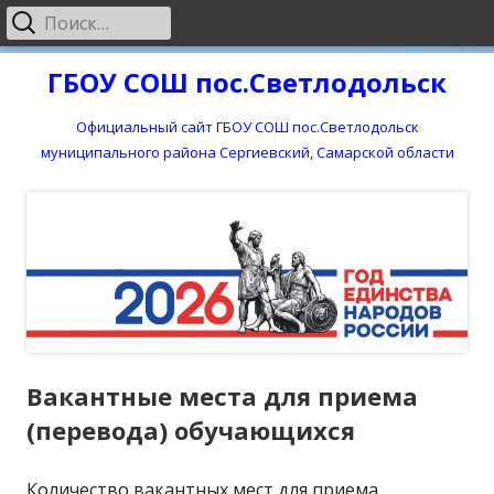
Найти:
Основное
меню
Перейти
ГБОУ СОШ пос.Светлодольск
к
содержимому
Официальный сайт ГБОУ СОШ пос.Светлодольск
муниципального района Сергиевский, Самарской области
Вакантные места для приема
(перевода) обучающихся
Количество вакантных мест для приема