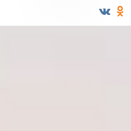
подвала
vk.com
Од
Меню
социальных
ссылок