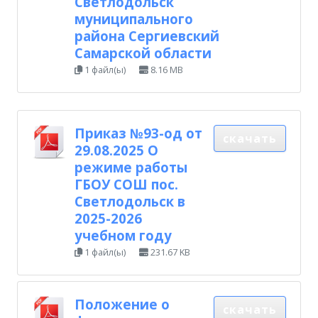
Светлодольск
муниципального
района Сергиевский
Самарской области
1 файл(ы)
8.16 MB
Приказ №93-од от
скачать
29.08.2025 О
режиме работы
ГБОУ СОШ пос.
Светлодольск в
2025-2026
учебном году
1 файл(ы)
231.67 KB
Положение о
скачать