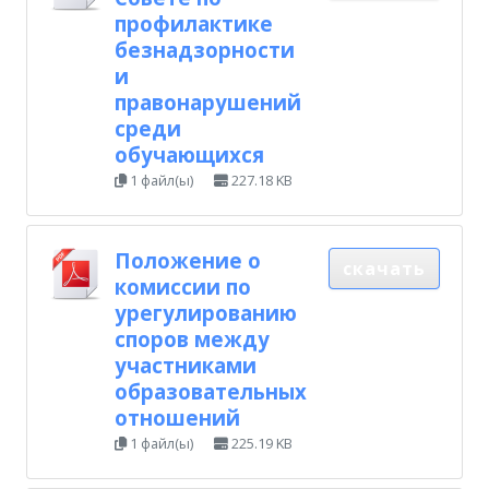
профилактике
безнадзорности
и
правонарушений
среди
обучающихся
1 файл(ы)
227.18 KB
Положение о
скачать
комиссии по
урегулированию
споров между
участниками
образовательных
отношений
1 файл(ы)
225.19 KB