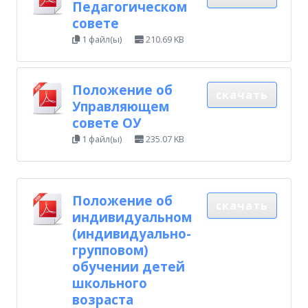
Педагогическом
совете
1 файл(ы)
210.69 KB
Положение об
скачать
Управляющем
совете ОУ
1 файл(ы)
235.07 KB
Положение об
скачать
индивидуальном
(индивидуально-
групповом)
обучении детей
школьного
возраста