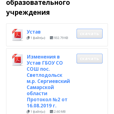
образовательного
учреждения
Устав
скачать
1 файл(ы)
932.79 KB
Изменения в
скачать
Устав ГБОУ СО
СОШ пос.
Светлодольск
м.р. Сергиевский
Самарской
области
Протокол №2 от
16.08.2019 г.
1 файл(ы)
2.60 MB