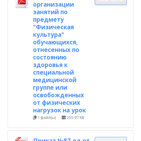
организации
занятий по
предмету
"Физическая
культура"
обучающихся,
отнесенных по
состоянию
здоровья к
специальной
медицинской
группе или
освобожденных
от физических
нагрузок на урок
1 файл(ы)
255.97 KB
Приказ №87-од от