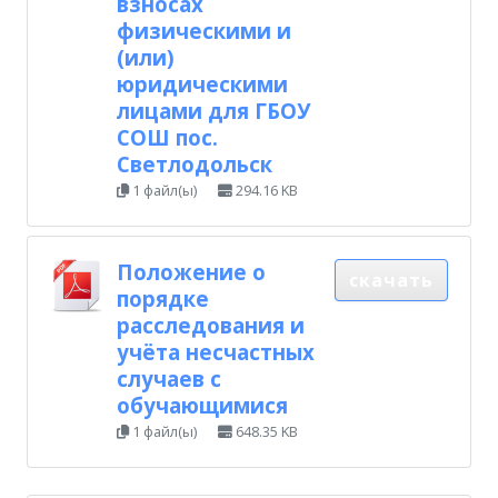
взносах
физическими и
(или)
юридическими
лицами для ГБОУ
СОШ пос.
Светлодольск
1 файл(ы)
294.16 KB
Положение о
скачать
порядке
расследования и
учёта несчастных
случаев с
обучающимися
1 файл(ы)
648.35 KB