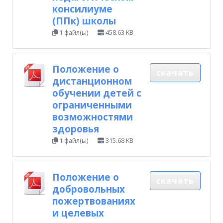
консилиуме
(ППк) школы
1 файл(ы)
458.63 KB
Положение о
скачать
дистанционном
обучении детей с
ограниченными
возможностями
здоровья
1 файл(ы)
315.68 KB
Положение о
скачать
добровольных
пожертвованиях
и целевых