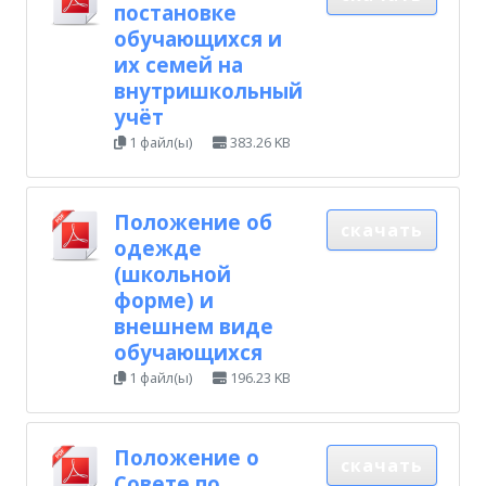
постановке
обучающихся и
их семей на
внутришкольный
учёт
1 файл(ы)
383.26 KB
Положение об
скачать
одежде
(школьной
форме) и
внешнем виде
обучающихся
1 файл(ы)
196.23 KB
Положение о
скачать
Совете по