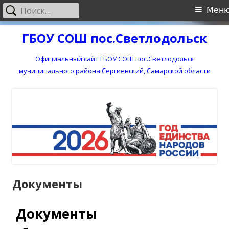
Найти:
Основное
Мен
меню
Перейти
ГБОУ СОШ пос.Светлодольск
к
содержимому
Официальный сайт ГБОУ СОШ пос.Светлодольск
муниципального района Сергиевский, Самарской области
Документы
Документы