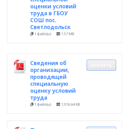
оценки условий
труда в ГБОУ
СОШ пос.
Светлодольск
1 файл(ы)
1.57 MB
Сведения об
скачать
организации,
проводящей
специальную
оценку условий
труда
1 файл(ы)
1,016.64 KB