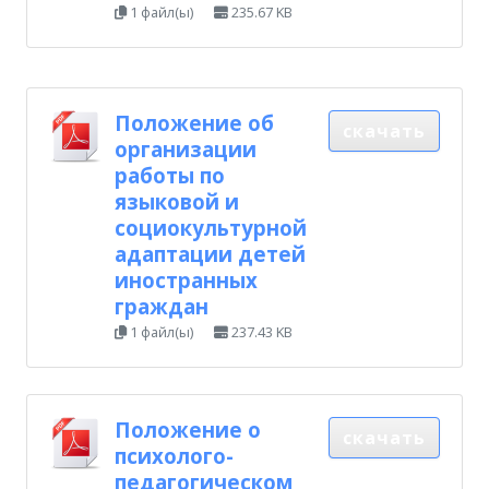
1 файл(ы)
235.67 KB
Положение об
скачать
организации
работы по
языковой и
социокультурной
адаптации детей
иностранных
граждан
1 файл(ы)
237.43 KB
Положение о
скачать
психолого-
педагогическом