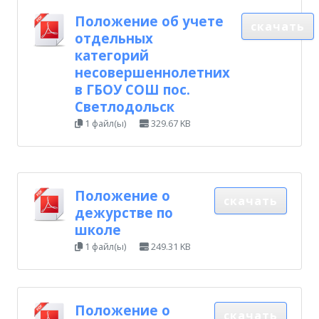
Положение об учете
скачать
отдельных
категорий
несовершеннолетних
в ГБОУ СОШ пос.
Светлодольск
1 файл(ы)
329.67 KB
Положение о
скачать
дежурстве по
школе
1 файл(ы)
249.31 KB
Положение о
скачать