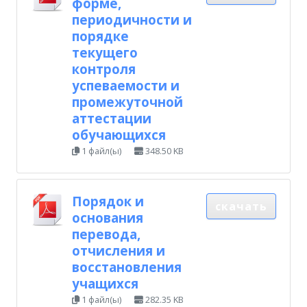
форме,
периодичности и
порядке
текущего
контроля
успеваемости и
промежуточной
аттестации
обучающихся
1 файл(ы)
348.50 KB
Порядок и
скачать
основания
перевода,
отчисления и
восстановления
учащихся
1 файл(ы)
282.35 KB