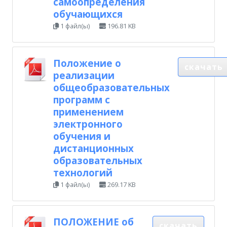
самоопределения
обучающихся
1 файл(ы)
196.81 KB
Положение о
скачать
реализации
общеобразовательных
программ с
применением
электронного
обучения и
дистанционных
образовательных
технологий
1 файл(ы)
269.17 KB
ПОЛОЖЕНИЕ об
скачать