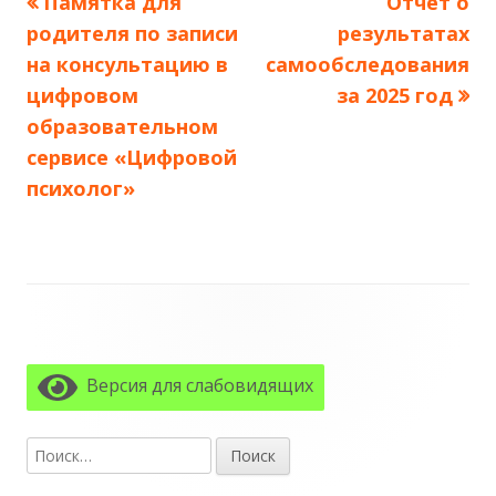
Предыдущая
Следующ
Памятка для
Отчёт о
Навигация
запись:
запись:
родителя по записи
результатах
по
на консультацию в
самообследования
цифровом
за 2025 год
записям
образовательном
сервисе «Цифровой
психолог»
Главная
боковая
Версия для слабовидящих
колонка
Найти: