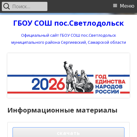
Найти:
Основное
Меню
меню
Перейти
ГБОУ СОШ пос.Светлодольск
к
содержимому
Официальный сайт ГБОУ СОШ пос.Светлодольск
муниципального района Сергиевский, Самарской области
Информационные материалы
скачать