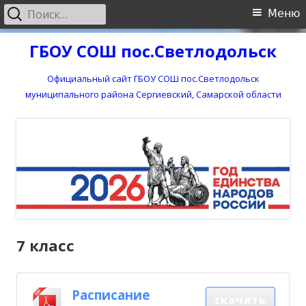
Найти:
Основное
Меню
меню
Перейти
ГБОУ СОШ пос.Светлодольск
к
содержимому
Официальный сайт ГБОУ СОШ пос.Светлодольск
муниципального района Сергиевский, Самарской области
7 класс
Расписание
скачать