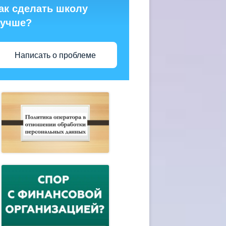
ак сделать школу
учше?
Написать о проблеме