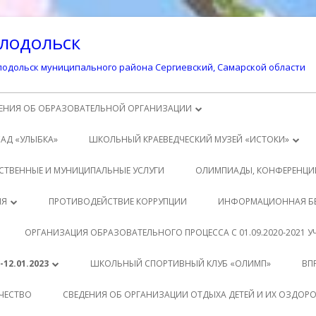
лодольск
одольск муниципального района Сергиевский, Самарской области
ЕНИЯ ОБ ОБРАЗОВАТЕЛЬНОЙ ОРГАНИЗАЦИИ
ОВНЫЕ СВЕДЕНИЯ
САД «УЛЫБКА»
ШКОЛЬНЫЙ КРАЕВЕДЧЕСКИЙ МУЗЕЙ «ИСТОКИ»
УКТУРА И ОРГАНЫ УПРАВЛЕНИЯ
ИСТОРИЯ ПОСЕЛКА СВЕТЛОДОЛЬСК
СТВЕННЫЕ И МУНИЦИПАЛЬНЫЕ УСЛУГИ
ОЛИМПИАДЫ, КОНФЕРЕНЦИ
АЗОВАТЕЛЬНОЙ ОРГАНИЗАЦИЕЙ
ИСТОРИЯ ШКОЛЫ
ДИТЕЛЯМ
ИЯ
ПРОТИВОДЕЙСТВИЕ КОРРУПЦИИ
ИНФОРМАЦИОННАЯ Б
КУМЕНТЫ
ЗАЩИТА ПЕРСОНАЛЬНЫХ ДАННЫХ
ТЕРИАЛЫ К УРОКАМ
АЩИМСЯ
ОРГАНИЗАЦИЯ ОБРАЗОВАТЕЛЬНОГО ПРОЦЕССА С 01.09.2020-2021 
АЗОВАНИЕ
ВНЕУРОЧНАЯ ДЕЯТЕЛЬНОСТЬ
РМАТИВНО-ПРАВОВЫЕ
ТОДИЧЕСКАЯ КОПИЛКА
12.01.2023
ШКОЛЬНЫЙ СПОРТИВНЫЙ КЛУБ «ОЛИМП»
ВП
ОВОДСТВО
КУМЕНТЫ
РМАТИВНЫЕ ДОКУМЕНТЫ
КЛАСС
ЧЕСТВО
СВЕДЕНИЯ ОБ ОРГАНИЗАЦИИ ОТДЫХА ДЕТЕЙ И ИХ ОЗДОР
АГОГИЧЕСКИЙ СОСТАВ
АЩИМСЯ