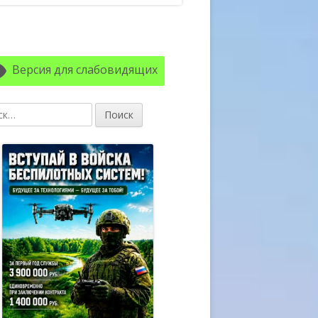
авная
ковая
Версия для слабовидящих
лонка
: