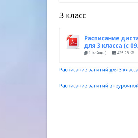
ОБР
3 класс
ОБР
ТРЕ
Расписание дист
для 3 класса (с 09.
1 файл(ы)
425.28 KB
Расписание занятий для 3 класса 
Расписание занятий внеурочной 