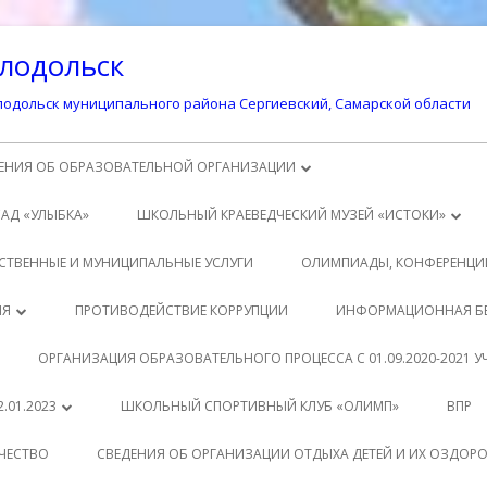
лодольск
одольск муниципального района Сергиевский, Самарской области
ЕНИЯ ОБ ОБРАЗОВАТЕЛЬНОЙ ОРГАНИЗАЦИИ
ОВНЫЕ СВЕДЕНИЯ
САД «УЛЫБКА»
ШКОЛЬНЫЙ КРАЕВЕДЧЕСКИЙ МУЗЕЙ «ИСТОКИ»
УКТУРА И ОРГАНЫ УПРАВЛЕНИЯ
ИСТОРИЯ ПОСЕЛКА СВЕТЛОДОЛЬСК
СТВЕННЫЕ И МУНИЦИПАЛЬНЫЕ УСЛУГИ
ОЛИМПИАДЫ, КОНФЕРЕНЦИ
АЗОВАТЕЛЬНОЙ ОРГАНИЗАЦИЕЙ
ИСТОРИЯ ШКОЛЫ
ДИТЕЛЯМ
ИЯ
ПРОТИВОДЕЙСТВИЕ КОРРУПЦИИ
ИНФОРМАЦИОННАЯ Б
КУМЕНТЫ
ЗАЩИТА ПЕРСОНАЛЬНЫХ ДАННЫХ
ТЕРИАЛЫ К УРОКАМ
АЩИМСЯ
ОРГАНИЗАЦИЯ ОБРАЗОВАТЕЛЬНОГО ПРОЦЕССА С 01.09.2020-2021 
АЗОВАНИЕ
ВНЕУРОЧНАЯ ДЕЯТЕЛЬНОСТЬ
РМАТИВНО-ПРАВОВЫЕ
ТОДИЧЕСКАЯ КОПИЛКА
.01.2023
ШКОЛЬНЫЙ СПОРТИВНЫЙ КЛУБ «ОЛИМП»
ВПР
ОВОДСТВО
КУМЕНТЫ
РМАТИВНЫЕ ДОКУМЕНТЫ
КЛАСС
ЧЕСТВО
СВЕДЕНИЯ ОБ ОРГАНИЗАЦИИ ОТДЫХА ДЕТЕЙ И ИХ ОЗДОР
АГОГИЧЕСКИЙ СОСТАВ
АЩИМСЯ