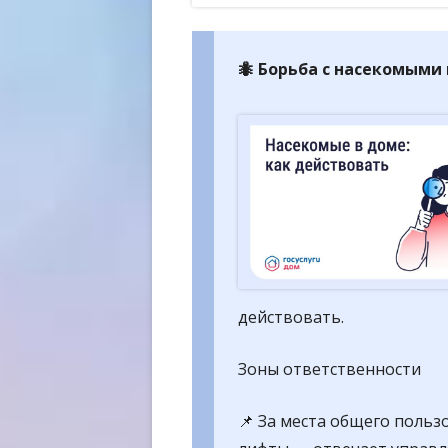
ОБР
ОБР
🐜 Борьба с насекомыми
ТРЕ
действовать.
Зоны ответственности
📌 За места общего польз