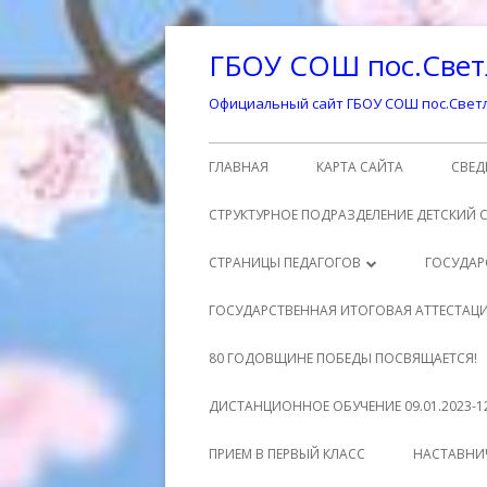
Перейти
ГБОУ СОШ пос.Свет
к
содержимому
Официальный сайт ГБОУ СОШ пос.Светл
Основное
ГЛАВНАЯ
КАРТА САЙТА
СВЕД
меню
ОСН
СТРУКТУРНОЕ ПОДРАЗДЕЛЕНИЕ ДЕТСКИЙ 
СТР
СТРАНИЦЫ ПЕДАГОГОВ
ГОСУДАР
ОБР
ШМАТЕНКО ЕЛЕНА ВЛАДИМИРОВНА
РО
ГОСУДАРСТВЕННАЯ ИТОГОВАЯ АТТЕСТАЦ
ДО
МУХРАНОВА ЕКАТЕРИНА
МА
УЧ
ГОСУДАРСТВЕННАЯ ИТОГОВАЯ
80 ГОДОВЩИНЕ ПОБЕДЫ ПОСВЯЩАЕТСЯ!
ОБР
АЛЕКСАНДРОВНА
АТТЕСТАЦИЯ 9 КЛАСС
НО
МЕ
ДИСТАНЦИОННОЕ ОБУЧЕНИЕ 09.01.2023-12
РУК
СЕЗЕМИНА СВЕТЛАНА АЛЕКСЕЕВНА
ДО
ГОСУДАРСТВЕННАЯ ИТОГОВАЯ
НО
РАСПИСАНИЕ УРОКОВ
1 
ПРИЕМ В ПЕРВЫЙ КЛАСС
НАСТАВНИ
АТТЕСТАЦИЯ 11 КЛАСС
ПЕД
КИНАХ ОКСАНА ЮРЬЕВНА
УЧ