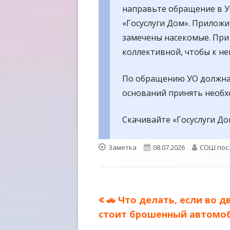
направьте обращение в У
«Госуслуги Дом». Приложи
замечены насекомые. При
коллективной, чтобы к не
По обращению УО должна 
оснований принять необ
Скачивайте «Госуслуги До
Формат
Опубликовано
Автор
Заметка
08.07.2026
СОШ пос
Предыдущая
🚗 Что делать, если во д
Навигация
запись:
стоит брошенный автомо
по