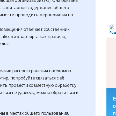
яющая организация (УО). Она обязана
е санитарное содержание общего
имости проводить мероприятия по
 помещения отвечает собственник.
Реш
работки квартиры, как правило,
илья.
очник распространения насекомых
тир, попробуйте связаться с её
ить провести совместную обработку
ться не удалось, можно обратиться в
Е
о
ны в местах общего пользования,
п