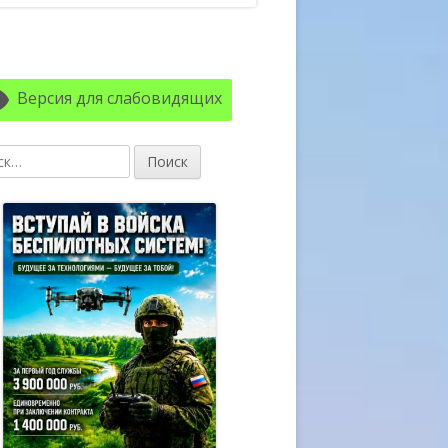
авная
ковая
Версия для слабовидящих
лонка
: