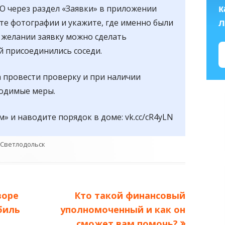
О через раздел «Заявки» в приложении
к
те фотографии и укажите, где именно были
л
 желании заявку можно сделать
й присоединились соседи.
провести проверку и при наличии
ходимые меры.
м» и наводите порядок в доме: vk.cc/cR4yLN
.Светлодольск
Следующая
воре
Кто такой финансовый
запись:
биль
уполномоченный и как он
сможет вам помочь?