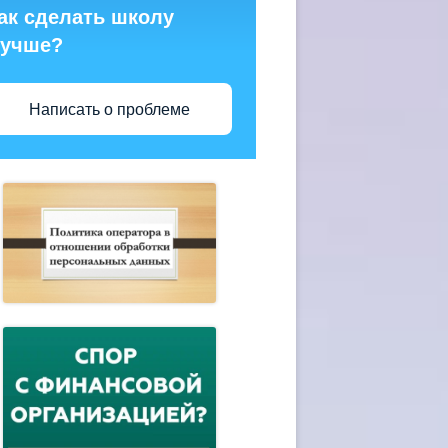
ак сделать школу
учше?
Написать о проблеме