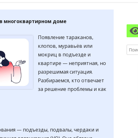
АЗОВАТЕЛЬНОЙ ОРГАНИЗАЦИИ
ПИТАНИЯ
Гл
АЗОВАТЕЛЬНЫЕ СТАНДАРТЫ И
 в многоквартирном доме
бо
БОВАНИЯ
Появление тараканов,
ко
клопов, муравьёв или
Найти
мокриц в подъезде и
квартире — неприятная, но
разрешимая ситуация.
Разбираемся, кто отвечает
за решение проблемы и как
ования — подъезды, подвалы, чердаки и