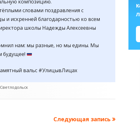
вальную композицию.
к
 тёплыми словами поздравления с
л
ы и искренней благодарностью ко всем
директора школы Надежды Алексеевны
мнил нам: мы разные, но мы едины. Мы
м будущее!
амятный вальс #УлицывЛицах
.Светлодольск
Следующая
Следующая запись
запись: