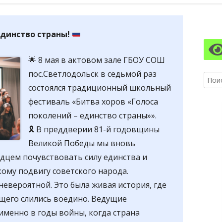
АЗОВАТЕЛЬНОЙ ОРГАНИЗАЦИИ
ПИТАНИЯ
Гл
АЗОВАТЕЛЬНЫЕ СТАНДАРТЫ И
динство страны!
бо
БОВАНИЯ
🌟 8 мая в актовом зале ГБОУ СОШ
ко
пос.Светлодольск в седьмой раз
Найти
состоялся традиционный школьный
фестиваль «Битва хоров «Голоса
поколений – единство страны»».
🎗 В преддверии 81-й годовщины
Великой Победы мы вновь
рдцем почувствовать силу единства и
ому подвигу советского народа.
невероятной. Это была живая история, где
ящего слились воедино. Ведущие
именно в годы войны, когда страна