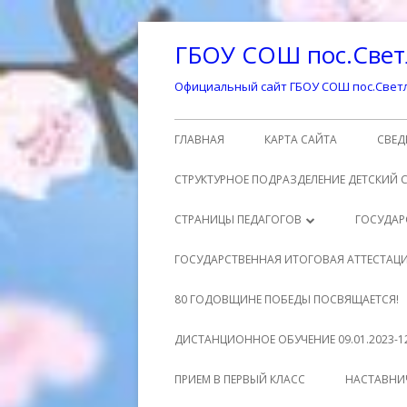
Перейти
ГБОУ СОШ пос.Свет
к
содержимому
Официальный сайт ГБОУ СОШ пос.Светл
Основное
ГЛАВНАЯ
КАРТА САЙТА
СВЕД
меню
ОСН
СТРУКТУРНОЕ ПОДРАЗДЕЛЕНИЕ ДЕТСКИЙ 
СТР
СТРАНИЦЫ ПЕДАГОГОВ
ГОСУДАР
ОБР
ШМАТЕНКО ЕЛЕНА ВЛАДИМИРОВНА
РО
ГОСУДАРСТВЕННАЯ ИТОГОВАЯ АТТЕСТАЦ
ДО
МУХРАНОВА ЕКАТЕРИНА
МА
УЧ
ГОСУДАРСТВЕННАЯ ИТОГОВАЯ
80 ГОДОВЩИНЕ ПОБЕДЫ ПОСВЯЩАЕТСЯ!
ОБР
АЛЕКСАНДРОВНА
АТТЕСТАЦИЯ 9 КЛАСС
НО
МЕ
ДИСТАНЦИОННОЕ ОБУЧЕНИЕ 09.01.2023-12
РУК
СЕЗЕМИНА СВЕТЛАНА АЛЕКСЕЕВНА
ДО
ГОСУДАРСТВЕННАЯ ИТОГОВАЯ
НО
РАСПИСАНИЕ УРОКОВ
1 
ПРИЕМ В ПЕРВЫЙ КЛАСС
НАСТАВНИ
АТТЕСТАЦИЯ 11 КЛАСС
ПЕД
КИНАХ ОКСАНА ЮРЬЕВНА
УЧ