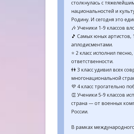
столкнулась с тяжелейши
национальностей и культу
Родину. И сегодня это еди
🎶 Ученики 1-9 классов в
🎵 Самых юных артистов, 
аплодисментами.
⭐ 2 класс исполнил песню
ответственности.
👫 3 класс удивил всех с
многонациональной стран
💜 4 класс трогательно п
👏 Ученики 5-9 классов ис
страна — от военных ком
России.
В рамках международного