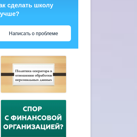
ак сделать школу
учше?
Написать о проблеме