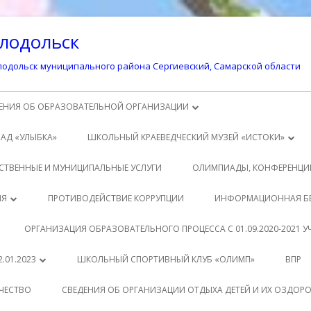
лодольск
одольск муниципального района Сергиевский, Самарской области
ЕНИЯ ОБ ОБРАЗОВАТЕЛЬНОЙ ОРГАНИЗАЦИИ
ОВНЫЕ СВЕДЕНИЯ
САД «УЛЫБКА»
ШКОЛЬНЫЙ КРАЕВЕДЧЕСКИЙ МУЗЕЙ «ИСТОКИ»
УКТУРА И ОРГАНЫ УПРАВЛЕНИЯ
ИСТОРИЯ ПОСЕЛКА СВЕТЛОДОЛЬСК
СТВЕННЫЕ И МУНИЦИПАЛЬНЫЕ УСЛУГИ
ОЛИМПИАДЫ, КОНФЕРЕНЦИ
АЗОВАТЕЛЬНОЙ ОРГАНИЗАЦИЕЙ
ИСТОРИЯ ШКОЛЫ
ДИТЕЛЯМ
ИЯ
ПРОТИВОДЕЙСТВИЕ КОРРУПЦИИ
ИНФОРМАЦИОННАЯ Б
КУМЕНТЫ
ЗАЩИТА ПЕРСОНАЛЬНЫХ ДАННЫХ
ТЕРИАЛЫ К УРОКАМ
АЩИМСЯ
ОРГАНИЗАЦИЯ ОБРАЗОВАТЕЛЬНОГО ПРОЦЕССА С 01.09.2020-2021 
АЗОВАНИЕ
ВНЕУРОЧНАЯ ДЕЯТЕЛЬНОСТЬ
РМАТИВНО-ПРАВОВЫЕ
ТОДИЧЕСКАЯ КОПИЛКА
.01.2023
ШКОЛЬНЫЙ СПОРТИВНЫЙ КЛУБ «ОЛИМП»
ВПР
ОВОДСТВО
КУМЕНТЫ
РМАТИВНЫЕ ДОКУМЕНТЫ
КЛАСС
ЧЕСТВО
СВЕДЕНИЯ ОБ ОРГАНИЗАЦИИ ОТДЫХА ДЕТЕЙ И ИХ ОЗДОР
АГОГИЧЕСКИЙ СОСТАВ
АЩИМСЯ