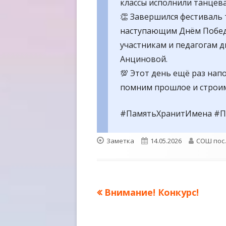
классы исполнили танце
👏 Завершился фестиваль
наступающим Днём Побед
участникам и педагогам 
Анциновой.
💯
Этот день ещё раз напо
помним прошлое и строи
#ПамятьХранитИмена #П
Формат
Опубликовано
Автор
Заметка
14.05.2026
СОШ пос
Предыдущая
Внимание! Конкурс!
Навигация
запись:
по