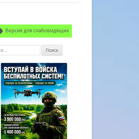
авная
ковая
Версия для слабовидящих
лонка
: