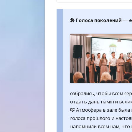
ОБР
ОБР
🎤
Голоса поколений — е
ТРЕ
собрались, чтобы всем се
отдать дань памяти велик
🎼 Атмосфера в зале была 
голоса прошлого и насто
напомнили всем нам, что 