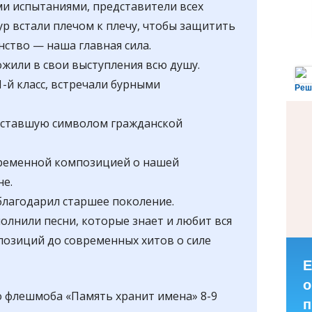
ми испытаниями, представители всех
р встали плечом к плечу, чтобы защитить
нство — наша главная сила.
ложили в свои выступления всю душу.
1-й класс, встречали бурными
Реш
, ставшую символом гражданской
овременной композицией о нашей
е.
облагодарил старшее поколение.
полнили песни, которые знает и любит вся
позиций до современных хитов о силе
Е
о
 флешмоба «Память хранит имена» 8-9
п