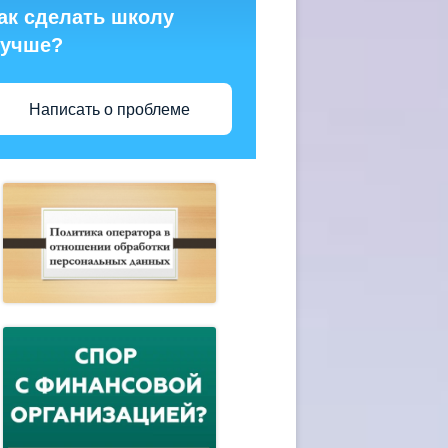
ак сделать школу
учше?
Написать о проблеме