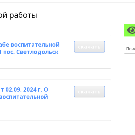
АЗОВАТЕЛЬНОЙ ОРГАНИЗАЦИИ
ПИТАНИЯ
ой работы
Гл
АЗОВАТЕЛЬНЫЕ СТАНДАРТЫ И
бо
БОВАНИЯ
ко
бе воспитательной
скачать
Найти
 пос. Светлодольск
02.09. 2024 г. О
скачать
воспитательной