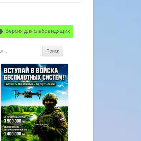
авная
ковая
Версия для слабовидящих
лонка
: