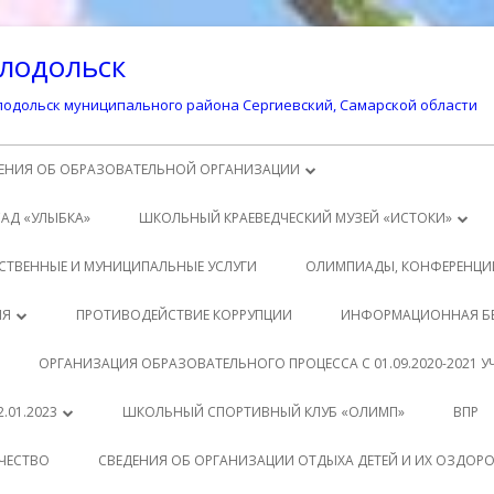
лодольск
одольск муниципального района Сергиевский, Самарской области
ЕНИЯ ОБ ОБРАЗОВАТЕЛЬНОЙ ОРГАНИЗАЦИИ
ОВНЫЕ СВЕДЕНИЯ
САД «УЛЫБКА»
ШКОЛЬНЫЙ КРАЕВЕДЧЕСКИЙ МУЗЕЙ «ИСТОКИ»
УКТУРА И ОРГАНЫ УПРАВЛЕНИЯ
ИСТОРИЯ ПОСЕЛКА СВЕТЛОДОЛЬСК
СТВЕННЫЕ И МУНИЦИПАЛЬНЫЕ УСЛУГИ
ОЛИМПИАДЫ, КОНФЕРЕНЦИ
АЗОВАТЕЛЬНОЙ ОРГАНИЗАЦИЕЙ
ИСТОРИЯ ШКОЛЫ
ДИТЕЛЯМ
ИЯ
ПРОТИВОДЕЙСТВИЕ КОРРУПЦИИ
ИНФОРМАЦИОННАЯ Б
КУМЕНТЫ
ЗАЩИТА ПЕРСОНАЛЬНЫХ ДАННЫХ
ТЕРИАЛЫ К УРОКАМ
АЩИМСЯ
ОРГАНИЗАЦИЯ ОБРАЗОВАТЕЛЬНОГО ПРОЦЕССА С 01.09.2020-2021 
АЗОВАНИЕ
ВНЕУРОЧНАЯ ДЕЯТЕЛЬНОСТЬ
РМАТИВНО-ПРАВОВЫЕ
ТОДИЧЕСКАЯ КОПИЛКА
.01.2023
ШКОЛЬНЫЙ СПОРТИВНЫЙ КЛУБ «ОЛИМП»
ВПР
ОВОДСТВО
КУМЕНТЫ
РМАТИВНЫЕ ДОКУМЕНТЫ
КЛАСС
ЧЕСТВО
СВЕДЕНИЯ ОБ ОРГАНИЗАЦИИ ОТДЫХА ДЕТЕЙ И ИХ ОЗДОР
АГОГИЧЕСКИЙ СОСТАВ
АЩИМСЯ