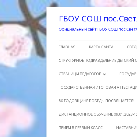
Перейти
ГБОУ СОШ пос.Свет
к
содержимому
Официальный сайт ГБОУ СОШ пос.Светл
Основное
ГЛАВНАЯ
КАРТА САЙТА
СВЕД
меню
ОСН
СТРУКТУРНОЕ ПОДРАЗДЕЛЕНИЕ ДЕТСКИЙ 
СТР
СТРАНИЦЫ ПЕДАГОГОВ
ГОСУДАР
ОБР
ШМАТЕНКО ЕЛЕНА ВЛАДИМИРОВНА
РО
ГОСУДАРСТВЕННАЯ ИТОГОВАЯ АТТЕСТАЦ
ДО
МУХРАНОВА ЕКАТЕРИНА
МА
УЧ
ГОСУДАРСТВЕННАЯ ИТОГОВАЯ
80 ГОДОВЩИНЕ ПОБЕДЫ ПОСВЯЩАЕТСЯ!
ОБР
АЛЕКСАНДРОВНА
АТТЕСТАЦИЯ 9 КЛАСС
НО
МЕ
ДИСТАНЦИОННОЕ ОБУЧЕНИЕ 09.01.2023-12
РУК
СЕЗЕМИНА СВЕТЛАНА АЛЕКСЕЕВНА
ДО
ГОСУДАРСТВЕННАЯ ИТОГОВАЯ
НО
РАСПИСАНИЕ УРОКОВ
1 
ПРИЕМ В ПЕРВЫЙ КЛАСС
НАСТАВНИ
АТТЕСТАЦИЯ 11 КЛАСС
ПЕД
КИНАХ ОКСАНА ЮРЬЕВНА
УЧ