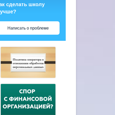
ак сделать школу
учше?
Написать о проблеме