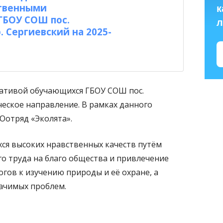
твенными
к
БОУ СОШ пос.
л
. Сергиевский на 2025-
д
ативой обучающихся ГБОУ СОШ пос.
ческое направление. В рамках данного
Оотряд «Эколята».
ся высоких нравственных качеств путём
о труда на благо общества и привлечение
огов к изучению природы и её охране, а
ачимых проблем.