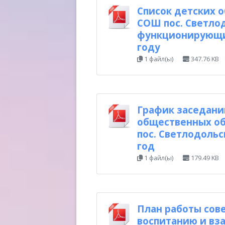
Список детских 
СОШ пос. Светло
функционирующих
году
1 файл(ы)
347.76 KB
График заседани
общественных о
пос. Светлодольс
год
1 файл(ы)
179.49 KB
План работы сов
воспитанию и вз