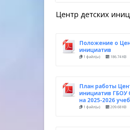
ОБР
Центр детских ини
ОБР
ТРЕ
Положение о Цен
инициатив
1 файл(ы)
186.74 KB
План работы Цен
инициатив ГБОУ 
на 2025-2026 уче
1 файл(ы)
209.68 KB