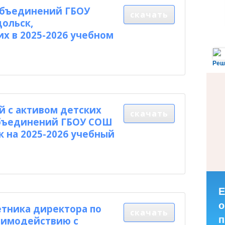
объединений ГБОУ
скачать
дольск,
 в 2025-2026 учебном
Реш
й с активом детских
скачать
бъединений ГБОУ СОШ
к на 2025-2026 учебный
Е
о
етника директора по
скачать
п
аимодействию с