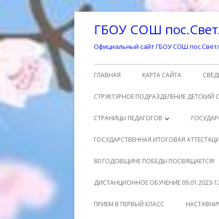
Перейти
ГБОУ СОШ пос.Свет
к
содержимому
Официальный сайт ГБОУ СОШ пос.Светл
Основное
ГЛАВНАЯ
КАРТА САЙТА
СВЕД
меню
ОСН
СТРУКТУРНОЕ ПОДРАЗДЕЛЕНИЕ ДЕТСКИЙ 
СТР
СТРАНИЦЫ ПЕДАГОГОВ
ГОСУДАР
ОБР
ШМАТЕНКО ЕЛЕНА ВЛАДИМИРОВНА
РО
ГОСУДАРСТВЕННАЯ ИТОГОВАЯ АТТЕСТАЦ
ДО
МУХРАНОВА ЕКАТЕРИНА
МА
УЧ
ГОСУДАРСТВЕННАЯ ИТОГОВАЯ
80 ГОДОВЩИНЕ ПОБЕДЫ ПОСВЯЩАЕТСЯ!
ОБР
АЛЕКСАНДРОВНА
АТТЕСТАЦИЯ 9 КЛАСС
НО
МЕ
ДИСТАНЦИОННОЕ ОБУЧЕНИЕ 09.01.2023-12
РУК
СЕЗЕМИНА СВЕТЛАНА АЛЕКСЕЕВНА
ДО
ГОСУДАРСТВЕННАЯ ИТОГОВАЯ
НО
РАСПИСАНИЕ УРОКОВ
1 
ПРИЕМ В ПЕРВЫЙ КЛАСС
НАСТАВНИ
АТТЕСТАЦИЯ 11 КЛАСС
ПЕД
КИНАХ ОКСАНА ЮРЬЕВНА
УЧ