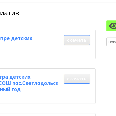
АЗОВАТЕЛЬНОЙ ОРГАНИЗАЦИИ
ПИТАНИЯ
циатив
Гл
АЗОВАТЕЛЬНЫЕ СТАНДАРТЫ И
бо
БОВАНИЯ
ко
тре детских
скачать
Найти
тра детских
скачать
СОШ пос.Светлодольск
бный год