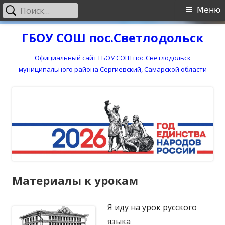
Найти:
Основное
Меню
меню
Перейти
ГБОУ СОШ пос.Светлодольск
к
содержимому
Официальный сайт ГБОУ СОШ пос.Светлодольск
муниципального района Сергиевский, Самарской области
Материалы к урокам
Я иду на урок русского
языка