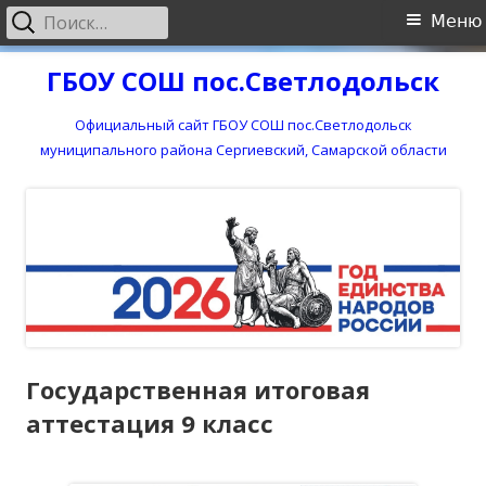
Найти:
Основное
Меню
меню
Перейти
ГБОУ СОШ пос.Светлодольск
к
содержимому
Официальный сайт ГБОУ СОШ пос.Светлодольск
муниципального района Сергиевский, Самарской области
Государственная итоговая
аттестация 9 класс