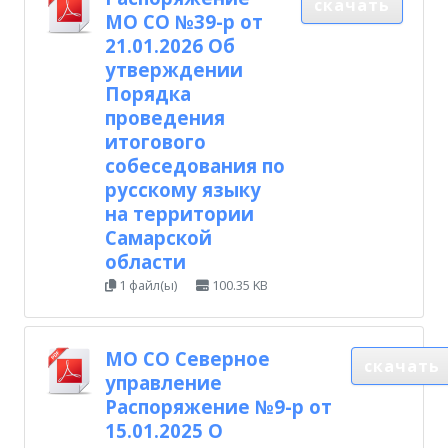
скачать
МО СО №39-р от
21.01.2026 Об
утверждении
Порядка
проведения
итогового
собеседования по
русскому языку
на территории
Самарской
области
1 файл(ы)
100.35 KB
МО СО Северное
скачать
управление
Распоряжение №9-р от
15.01.2025 О