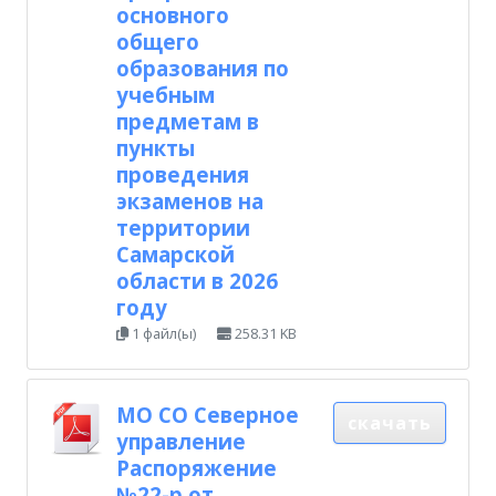
основного
общего
образования по
учебным
предметам в
пункты
проведения
экзаменов на
территории
Самарской
области в 2026
году
1 файл(ы)
258.31 KB
МО СО Северное
скачать
управление
Распоряжение
№22-р от