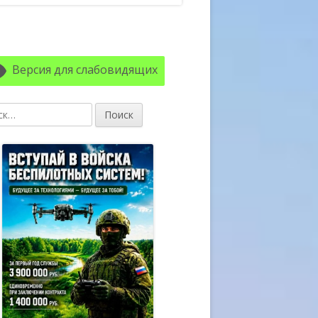
авная
ковая
Версия для слабовидящих
лонка
: