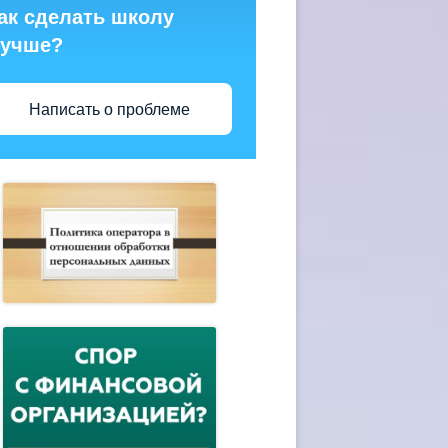
ак сделать школу
учше?
Написать о проблеме