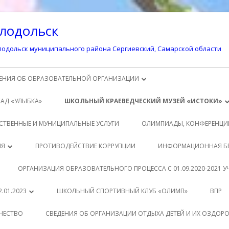
лодольск
одольск муниципального района Сергиевский, Самарской области
ЕНИЯ ОБ ОБРАЗОВАТЕЛЬНОЙ ОРГАНИЗАЦИИ
ОВНЫЕ СВЕДЕНИЯ
САД «УЛЫБКА»
ШКОЛЬНЫЙ КРАЕВЕДЧЕСКИЙ МУЗЕЙ «ИСТОКИ»
УКТУРА И ОРГАНЫ УПРАВЛЕНИЯ
ИСТОРИЯ ПОСЕЛКА СВЕТЛОДОЛЬСК
СТВЕННЫЕ И МУНИЦИПАЛЬНЫЕ УСЛУГИ
ОЛИМПИАДЫ, КОНФЕРЕНЦИ
АЗОВАТЕЛЬНОЙ ОРГАНИЗАЦИЕЙ
ИСТОРИЯ ШКОЛЫ
ДИТЕЛЯМ
ИЯ
ПРОТИВОДЕЙСТВИЕ КОРРУПЦИИ
ИНФОРМАЦИОННАЯ Б
КУМЕНТЫ
ЗАЩИТА ПЕРСОНАЛЬНЫХ ДАННЫХ
ТЕРИАЛЫ К УРОКАМ
АЩИМСЯ
ОРГАНИЗАЦИЯ ОБРАЗОВАТЕЛЬНОГО ПРОЦЕССА С 01.09.2020-2021 
АЗОВАНИЕ
ВНЕУРОЧНАЯ ДЕЯТЕЛЬНОСТЬ
РМАТИВНО-ПРАВОВЫЕ
ТОДИЧЕСКАЯ КОПИЛКА
.01.2023
ШКОЛЬНЫЙ СПОРТИВНЫЙ КЛУБ «ОЛИМП»
ВПР
ОВОДСТВО
КУМЕНТЫ
РМАТИВНЫЕ ДОКУМЕНТЫ
КЛАСС
ЧЕСТВО
СВЕДЕНИЯ ОБ ОРГАНИЗАЦИИ ОТДЫХА ДЕТЕЙ И ИХ ОЗДОР
АГОГИЧЕСКИЙ СОСТАВ
АЩИМСЯ