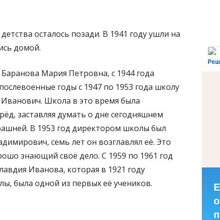
в
детства осталось позади. В 1941 году ушли на
ись домой.
Реш
 Баранова Мария Петровна, с 1944 года
послевоенные годы с 1947 по 1953 года школу
 Иванович. Школа в это время была
рёд, заставляя думать о дне сегодняшнем
рашней. В 1953 год директором школы был
димирович, семь лет он возглавлял её. Это
ошо знающий своё дело. С 1959 по 1961 год
авдия Иванова, которая в 1921 году
лы, была одной из первых её учеников.
Е
о
п