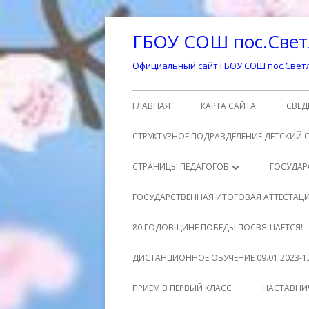
Перейти
ГБОУ СОШ пос.Свет
к
содержимому
Официальный сайт ГБОУ СОШ пос.Светл
Основное
ГЛАВНАЯ
КАРТА САЙТА
СВЕД
меню
ОСН
СТРУКТУРНОЕ ПОДРАЗДЕЛЕНИЕ ДЕТСКИЙ 
СТР
СТРАНИЦЫ ПЕДАГОГОВ
ГОСУДАР
ОБР
ШМАТЕНКО ЕЛЕНА ВЛАДИМИРОВНА
РО
ГОСУДАРСТВЕННАЯ ИТОГОВАЯ АТТЕСТАЦ
ДО
МУХРАНОВА ЕКАТЕРИНА
МА
УЧ
ГОСУДАРСТВЕННАЯ ИТОГОВАЯ
80 ГОДОВЩИНЕ ПОБЕДЫ ПОСВЯЩАЕТСЯ!
ОБР
АЛЕКСАНДРОВНА
АТТЕСТАЦИЯ 9 КЛАСС
НО
МЕ
ДИСТАНЦИОННОЕ ОБУЧЕНИЕ 09.01.2023-12
РУК
СЕЗЕМИНА СВЕТЛАНА АЛЕКСЕЕВНА
ДО
ГОСУДАРСТВЕННАЯ ИТОГОВАЯ
НО
РАСПИСАНИЕ УРОКОВ
1 
ПРИЕМ В ПЕРВЫЙ КЛАСС
НАСТАВНИ
АТТЕСТАЦИЯ 11 КЛАСС
ПЕД
КИНАХ ОКСАНА ЮРЬЕВНА
УЧ