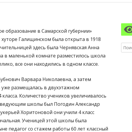
АЗОВАТЕЛЬНОЙ ОРГАНИЗАЦИИ
ПИТАНИЯ
Гл
АЗОВАТЕЛЬНЫЕ СТАНДАРТЫ И
бо
БОВАНИЯ
ое образование в Самарской губернии»
ко
 хуторе Галищинском была открыта в 1918
Найти
учительницей здесь была Чернявская Анна
на в маленькой комнате разместилось школа
лико, все они находились в одном классе.
 Бубнович Варвара Николаевна, а затем
 уже размещалась в двухэтажном
4 класса. Количество учеников увеличивалось
 заведующим школы был Погодин Александр
Лукерьей Хоритоновой они учили 4 класс
ачальная. Ученицей этой школы была
не педагог со стажем работы 60 лет классный