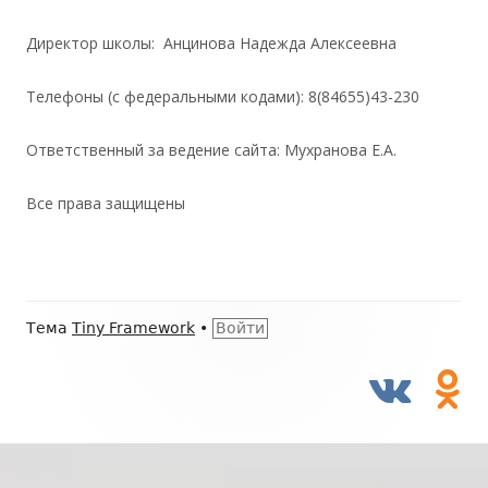
Директор школы: Анцинова Надежда Алексеевна
Телефоны (с федеральными кодами): 8(84655)43-230
Ответственный за ведение сайта: Мухранова Е.А.
Все права защищены
Содержимое
Тема
Tiny Framework
•
Войти
подвала
vk.com
Од
Меню
социальных
ссылок