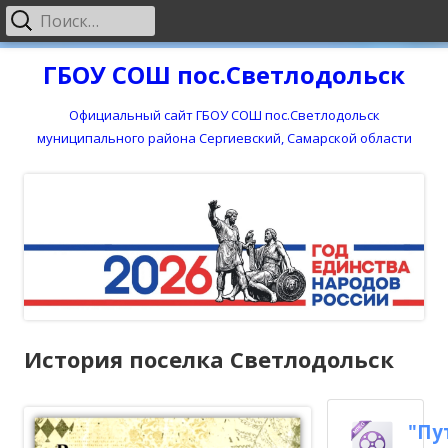
Найти:
Основное
меню
Перейти
ГБОУ СОШ пос.Светлодольск
к
содержимому
Официальный сайт ГБОУ СОШ пос.Светлодольск
муниципального района Сергиевский, Самарской области
История поселка Светлодольск
"Пу