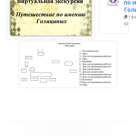
по 
Гол
1 фа
KB
Главная