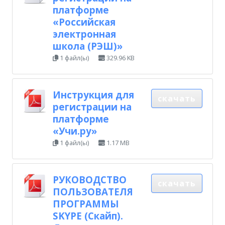
платформе
«Российская
электронная
школа (РЭШ)»
1 файл(ы)
329.96 KB
Инструкция для
скачать
регистрации на
платформе
«Учи.ру»
1 файл(ы)
1.17 MB
РУКОВОДСТВО
скачать
ПОЛЬЗОВАТЕЛЯ
ПРОГРАММЫ
SKYPE (Скайп).