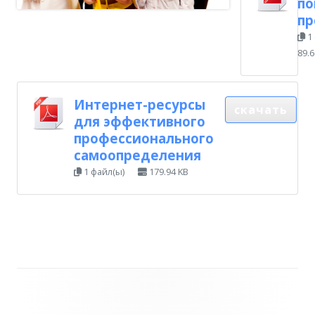
по
пр
1
89.6
Интернет-ресурсы
скачать
для эффективного
профессионального
самоопределения
1 файл(ы)
179.94 KB
Главная