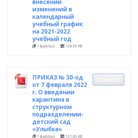
внесении
изменений в
календарный
учебный график
на 2021-2022
учебный год
1 файл(ы)
128.93 KB
ПРИКАЗ № 30-од
скачать
от 7 февраля 2022
г. О введении
карантина в
структурном
подразделении-
детский сад
«Улыбка»
1 файл(ы)
131.65 KB