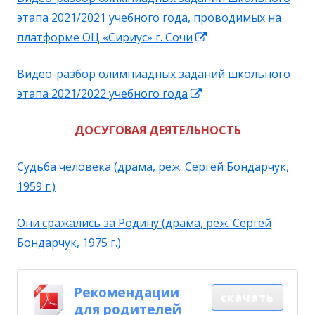
этапа 2021/2021 учебного года, проводимых на
окн
Открывается
платформе ОЦ «Сириус» г. Сочи
в
Видео-разбор олимпиадных заданий школьного
новом
Открывается
этапа 2021/2022 учебного года
окне
в
ДОСУГОВАЯ ДЕЯТЕЛЬНОСТЬ
новом
окне
Судьба человека (драма, реж. Сергей Бондарчук,
1959 г.)
Они сражались за Родину (драма, реж. Сергей
Бондарчук, 1975 г.)
Рекомендации
скачать
для родителей