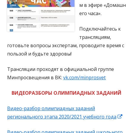
м в эфире «Домашн
его часа».
Подключайтесь к
трансляциям,
готовьте вопросы экспертам, проводите время с
пользой и будьте здоровы!
Трансляции проходят в официальной группе
Минпросвещения в ВК:
vk.com/minprosvet
ВИДЕОРАЗБОРЫ ОЛИМПИАДНЫХ ЗАДАНИЙ
Видео-разбор олимпиадных заданий
Отк
регионального этапа 2020/2021 учебного года
в
Видео-разбор олимпиадных заданий школьного
нов