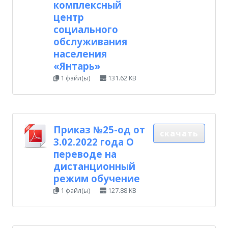
комплексный
центр
социального
обслуживания
населения
«Янтарь»
1 файл(ы)
131.62 KB
Приказ №25-од от
скачать
3.02.2022 года О
переводе на
дистанционный
режим обучение
1 файл(ы)
127.88 KB