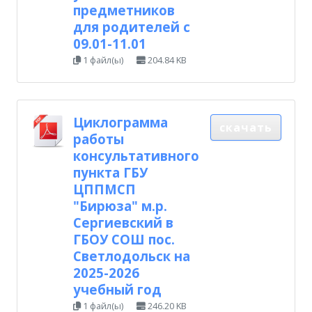
предметников
для родителей с
09.01-11.01
1 файл(ы)
204.84 KB
Циклограмма
скачать
работы
консультативного
пункта ГБУ
ЦППМСП
"Бирюза" м.р.
Сергиевский в
ГБОУ СОШ пос.
Светлодольск на
2025-2026
учебный год
1 файл(ы)
246.20 KB