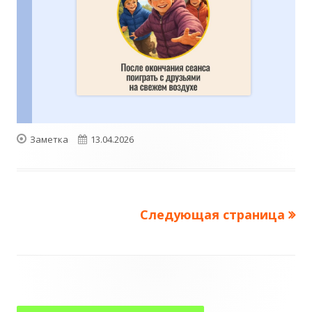
Формат
Опубликовано
Заметка
13.04.2026
Следующая страница
Пагинация
записей
Главная