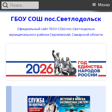
Найти:
Основное
Меню
меню
Перейти
ГБОУ СОШ пос.Светлодольск
к
содержимому
Официальный сайт ГБОУ СОШ пос.Светлодольск
муниципального района Сергиевский, Самарской области
ГЛАВНАЯ