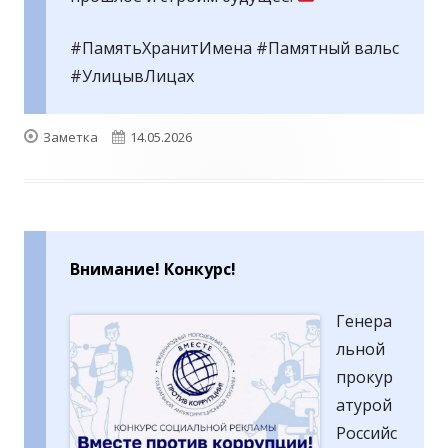
#ПамятьХранитИмена #Памятный вальс
#УлицывЛицах
Формат
Опубликовано
Заметка
14.05.2026
Внимание! Конкурс!
Генера
льной
прокур
атурой
Российс