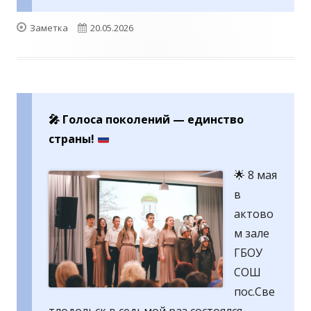
Формат
Опубликовано
Заметка
20.05.2026
🎤
Голоса поколений — единство
страны!
🌟 8 мая
в
актово
м зале
ГБОУ
СОШ
пос.Све